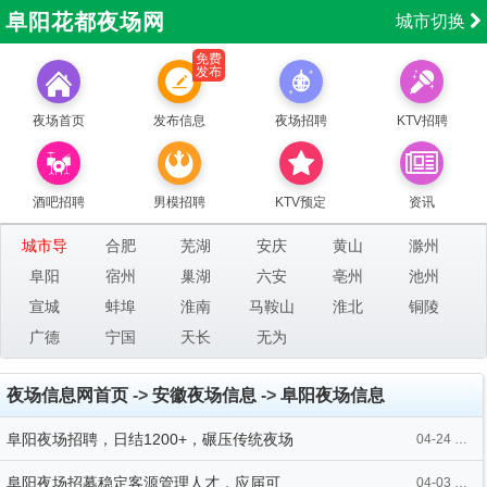
阜阳花都夜场网
城市切换
免费
发布
夜场首页
发布信息
夜场招聘
KTV招聘
酒吧招聘
男模招聘
KTV预定
资讯
城市导
合肥
芜湖
安庆
黄山
滁州
航：
阜阳
宿州
巢湖
六安
亳州
池州
宣城
蚌埠
淮南
马鞍山
淮北
铜陵
广德
宁国
天长
无为
夜场信息网首页
->
安徽夜场信息
->
阜阳夜场信息
阜阳夜场招聘，日结1200+，碾压传统夜场
04-24 07:51
阜阳夜场招募稳定客源管理人才，应届可
04-03 19:28