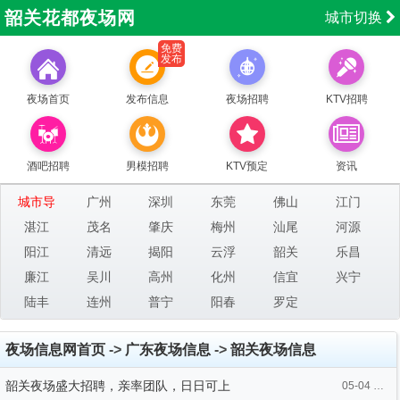
韶关花都夜场网
城市切换
免费
发布
夜场首页
发布信息
夜场招聘
KTV招聘
酒吧招聘
男模招聘
KTV预定
资讯
城市导
广州
深圳
东莞
佛山
江门
航：
湛江
茂名
肇庆
梅州
汕尾
河源
阳江
清远
揭阳
云浮
韶关
乐昌
廉江
吴川
高州
化州
信宜
兴宁
陆丰
连州
普宁
阳春
罗定
夜场信息网首页
->
广东夜场信息
->
韶关夜场信息
韶关夜场盛大招聘，亲率团队，日日可上
05-04 09:29