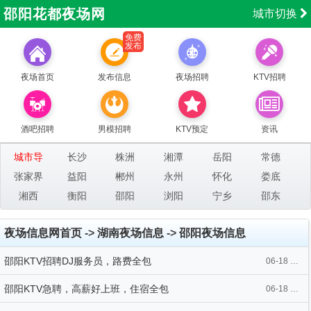
邵阳花都夜场网
城市切换
免费
发布
夜场首页
发布信息
夜场招聘
KTV招聘
酒吧招聘
男模招聘
KTV预定
资讯
城市导
长沙
株洲
湘潭
岳阳
常德
张家界
航：
益阳
郴州
永州
怀化
娄底
湘西
衡阳
邵阳
浏阳
宁乡
邵东
夜场信息网首页
->
湖南夜场信息
->
邵阳夜场信息
邵阳KTV招聘DJ服务员，路费全包
06-18 10:00
邵阳KTV急聘，高薪好上班，住宿全包
06-18 09:59