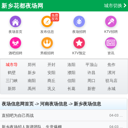
新乡花都夜场网
城市切换
免费
发布
夜场首页
发布信息
夜场招聘
KTV招聘
酒吧招聘
男模招聘
KTV预定
资讯
城市导
郑州
开封
洛阳
平顶山
焦作
航：
鹤壁
新乡
安阳
濮阳
许昌
漯河
三门峡
南阳
商丘
信阳
周口
驻马店
新郑
禹州
巩义
长葛
新密
永城
夜场信息网首页
->
河南夜场信息
->
新乡夜场信息
直招吧为自己而战
04-03 22:26
新乡夜场招人靠谱团队，生意爆棚
04-03 22:16