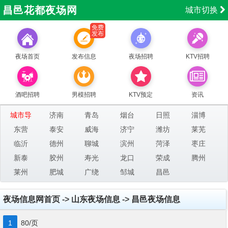
昌邑花都夜场网
城市切换
免费
发布
夜场首页
发布信息
夜场招聘
KTV招聘
酒吧招聘
男模招聘
KTV预定
资讯
城市导
济南
青岛
烟台
日照
淄博
航：
东营
泰安
威海
济宁
潍坊
莱芜
临沂
德州
聊城
滨州
菏泽
枣庄
新泰
胶州
寿光
龙口
荣成
腾州
莱州
肥城
广绕
邹城
昌邑
夜场信息网首页
->
山东夜场信息
->
昌邑夜场信息
1
80/页