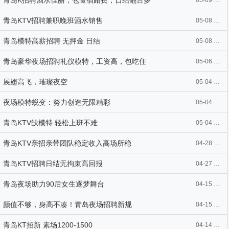
青岛K招聘酒水佳丽，包食宿路费，日结翻台多
05-09 15:38
青岛KTV招聘兼职晚班酒水销售
05-08 10:40
青岛模特高薪招聘 无押金 日结
05-08 10:39
青岛豪华夜场招聘礼仪模特，工资高，包吃住
05-06 07:42
展翅高飞，璀璨夜空
05-04 09:34
夜场模特蜕变：努力创造无限精彩
05-04 09:32
青岛KTV缺模特 轻松上班不难
05-04 09:30
青岛KTV亲招亲带团队稳定收入高场所稳
04-28 11:12
青岛KTV招聘日结无拘束高回报
04-27 10:58
青岛夜场助力90后女生逐梦舞台
04-15 12:30
颜值不够，身高不凑！青岛夜场招聘新规
04-15 12:30
青岛KT招新 素场1200-1500
04-14 19:09