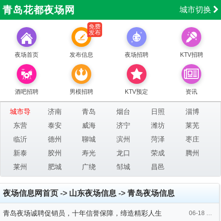
青岛花都夜场网
城市切换
免费
发布
夜场首页
发布信息
夜场招聘
KTV招聘
酒吧招聘
男模招聘
KTV预定
资讯
城市导
济南
青岛
烟台
日照
淄博
航：
东营
泰安
威海
济宁
潍坊
莱芜
临沂
德州
聊城
滨州
菏泽
枣庄
新泰
胶州
寿光
龙口
荣成
腾州
莱州
肥城
广绕
邹城
昌邑
夜场信息网首页
->
山东夜场信息
->
青岛夜场信息
青岛夜场诚聘促销员，十年信誉保障，缔造精彩人生
06-18 09:57