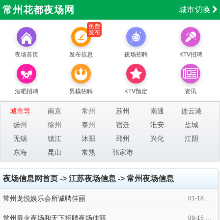
常州花都夜场网
城市切换
免费
发布
夜场首页
发布信息
夜场招聘
KTV招聘
酒吧招聘
男模招聘
KTV预定
资讯
城市导
南京
常州
苏州
南通
连云港
航：
扬州
徐州
泰州
宿迁
淮安
盐城
无锡
镇江
沐阳
邳州
兴化
江阴
东海
昆山
常熟
张家港
夜场信息网首页
->
江苏夜场信息
->
常州夜场信息
常州龙悦娱乐会所诚聘佳丽
01-18 18:21
常州最火夜场和天下招聘夜场佳丽
09-15 09:56