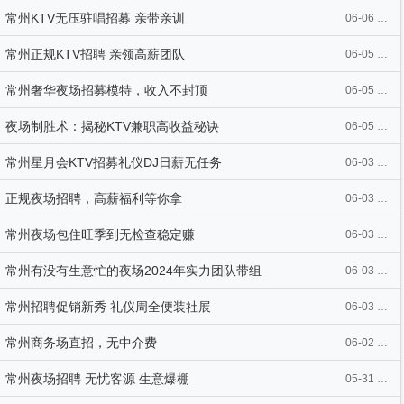
常州KTV无压驻唱招募 亲带亲训
06-06 13:04
常州正规KTV招聘 亲领高薪团队
06-05 11:12
常州奢华夜场招募模特，收入不封顶
06-05 11:09
夜场制胜术：揭秘KTV兼职高收益秘诀
06-05 11:01
常州星月会KTV招募礼仪DJ日薪无任务
06-03 14:21
正规夜场招聘，高薪福利等你拿
06-03 14:03
常州夜场包住旺季到无检查稳定赚
06-03 13:53
常州有没有生意忙的夜场2024年实力团队带组
06-03 13:52
常州招聘促销新秀 礼仪周全便装社展
06-03 10:16
常州商务场直招，无中介费
06-02 07:21
常州夜场招聘 无忧客源 生意爆棚
05-31 13:31