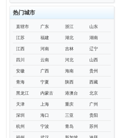
热门城市
直辖市
广东
浙江
山东
江苏
福建
湖北
湖南
江西
河南
吉林
辽宁
四川
云南
河北
山西
安徽
广西
海南
贵州
青海
宁夏
陕西
西藏
黑龙江
内蒙古
港澳台
北京
天津
上海
重庆
广州
深圳
海口
三亚
贵阳
杭州
宁波
青岛
苏州
福州
武汉
新加坡
迪拜