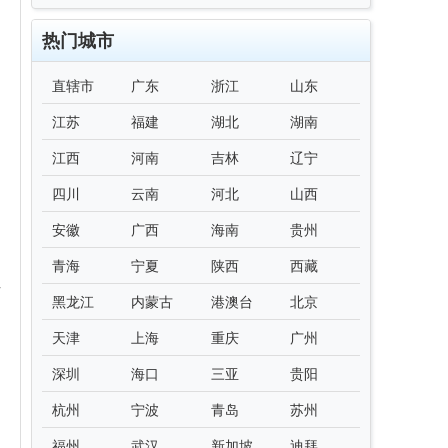
热门城市
直辖市
广东
浙江
山东
江苏
福建
湖北
湖南
江西
河南
吉林
辽宁
四川
云南
河北
山西
安徽
广西
海南
贵州
青海
宁夏
陕西
西藏
作
黑龙江
内蒙古
港澳台
北京
天津
上海
重庆
广州
深圳
海口
三亚
贵阳
杭州
宁波
青岛
苏州
福州
武汉
新加坡
迪拜