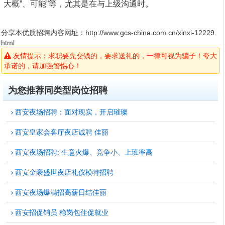
大概”、可能”等，尤其是在与上级沟通时。
分享本优质招聘内容网址：
http://www.gcs-china.com.cn/xinxi-12229.
html
友情提示：求职要先交钱的，要求送礼的，一律可视为骗子！夸大
承诺的，请加强警惕心！
为您推荐同类型岗位招聘
西安夜场招聘：面对现实，开启璀璨
西安皇家会客厅夜店诚聘 佳丽
西安夜场招聘: 生意火爆、竞争小、上班率高
西安金豪盛世夜店礼仪模特招聘
西安夜场爆满招高薪日结佳丽
西安招促销员 稳岗包住促就业