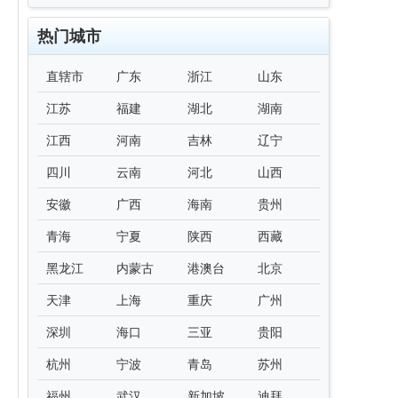
热门城市
直辖市
广东
浙江
山东
江苏
福建
湖北
湖南
江西
河南
吉林
辽宁
四川
云南
河北
山西
安徽
广西
海南
贵州
青海
宁夏
陕西
西藏
黑龙江
内蒙古
港澳台
北京
天津
上海
重庆
广州
深圳
海口
三亚
贵阳
杭州
宁波
青岛
苏州
福州
武汉
新加坡
迪拜