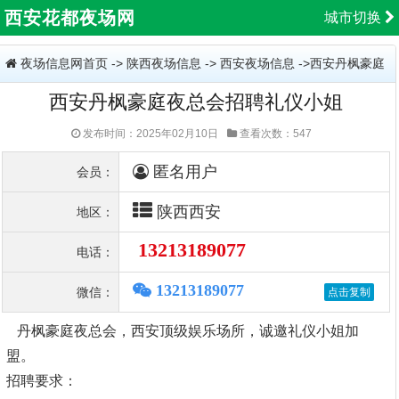
西安花都夜场网
城市切换
夜场信息网首页
->
陕西夜场信息
->
西安夜场信息
->西安丹枫豪庭
西安丹枫豪庭夜总会招聘礼仪小姐
夜总会招聘礼仪小姐
发布时间：2025年02月10日
查看次数：547
匿名用户
会员：
陕西西安
地区：
13213189077
电话：
13213189077
微信：
丹枫豪庭夜总会，西安顶级娱乐场所，诚邀礼仪小姐加
盟。
招聘要求：