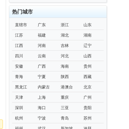
热门城市
直辖市
广东
浙江
山东
江苏
福建
湖北
湖南
江西
河南
吉林
辽宁
四川
云南
河北
山西
安徽
广西
海南
贵州
青海
宁夏
陕西
西藏
黑龙江
内蒙古
港澳台
北京
天津
上海
重庆
广州
深圳
海口
三亚
贵阳
杭州
宁波
青岛
苏州
福州
武汉
新加坡
迪拜