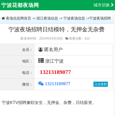
宁波花都夜场网
城市切换
夜场信息网首页
->
浙江夜场信息
->
宁波夜场信息
->宁波夜场招聘
宁波夜场招聘日结模特，无押金无杂费
日结模特，无押金无杂费
发布时间：2024年03月29日
查看次数：312
匿名用户
会员：
浙江宁波
地区：
13213189077
电话：
13213189077
微信：
宁波KTV招聘兼职女生，无押金、杂费，日结薪资。