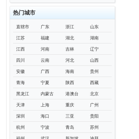
热门城市
直辖市
广东
浙江
山东
江苏
福建
湖北
湖南
江西
河南
吉林
辽宁
四川
云南
河北
山西
安徽
广西
海南
贵州
青海
宁夏
陕西
西藏
黑龙江
内蒙古
港澳台
北京
天津
上海
重庆
广州
深圳
海口
三亚
贵阳
杭州
宁波
青岛
苏州
福州
武汉
新加坡
迪拜