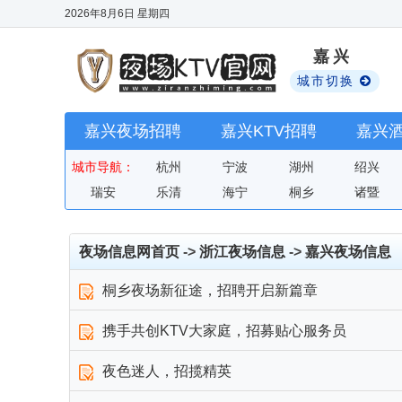
2026年8月6日
星期四
嘉兴
城市切换
嘉兴夜场招聘
嘉兴KTV招聘
嘉兴
城市导航：
杭州
宁波
湖州
绍兴
瑞安
乐清
海宁
桐乡
诸暨
夜场信息网首页
->
浙江夜场信息
->
嘉兴夜场信息
桐乡夜场新征途，招聘开启新篇章
携手共创KTV大家庭，招募贴心服务员
夜色迷人，招揽精英