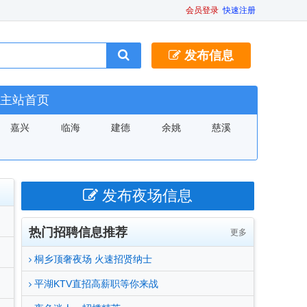
会员登录
快速注册
发布信息
主站首页
嘉兴
临海
建德
余姚
慈溪
发布夜场信息
热门招聘信息推荐
更多
桐乡顶奢夜场 火速招贤纳士
平湖KTV直招高薪职等你来战