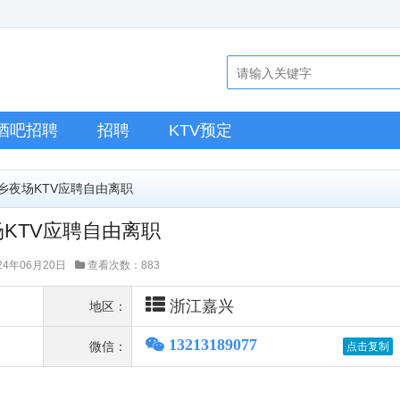
酒吧招聘
招聘
KTV预定
桐乡夜场KTV应聘自由离职
KTV应聘自由离职
4年06月20日
查看次数：883
浙江嘉兴
地区：
13213189077
微信：