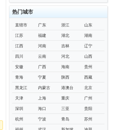
热门城市
直辖市
广东
浙江
山东
江苏
福建
湖北
湖南
江西
河南
吉林
辽宁
四川
云南
河北
山西
安徽
广西
海南
贵州
青海
宁夏
陕西
西藏
黑龙江
内蒙古
港澳台
北京
天津
上海
重庆
广州
深圳
海口
三亚
贵阳
杭州
宁波
青岛
苏州
福州
武汉
新加坡
迪拜