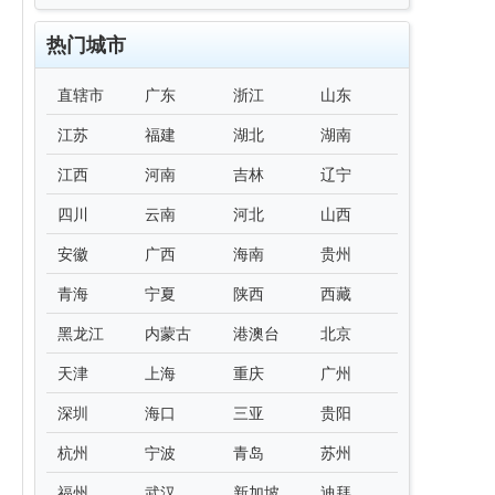
热门城市
直辖市
广东
浙江
山东
江苏
福建
湖北
湖南
江西
河南
吉林
辽宁
四川
云南
河北
山西
安徽
广西
海南
贵州
青海
宁夏
陕西
西藏
黑龙江
内蒙古
港澳台
北京
天津
上海
重庆
广州
深圳
海口
三亚
贵阳
杭州
宁波
青岛
苏州
福州
武汉
新加坡
迪拜