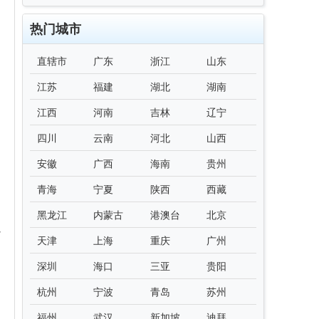
热门城市
直辖市
广东
浙江
山东
江苏
福建
湖北
湖南
江西
河南
吉林
辽宁
四川
云南
河北
山西
安徽
广西
海南
贵州
青海
宁夏
陕西
西藏
黑龙江
内蒙古
港澳台
北京
以
天津
上海
重庆
广州
深圳
海口
三亚
贵阳
杭州
宁波
青岛
苏州
福州
武汉
新加坡
迪拜